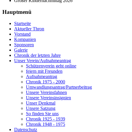
Großer Kindernachmittag 2026
Hauptmenü
Startseite
Aktueller Thron
Vorstand
Kompanien
Sponsoren
Galerie
Chronik der letzten Jahre
Unser Verein/Aufnahmeantrag
Schützenverein geht online
feiern mit Freunden
Aufnahmeantrag
Chronik 1975 - 2000
Umwandlungsantrag/Partnerbeitrag
Unsere Vereinsfahnen
Unsere Vereinsinsignien
Unser Denkmal
Unsere Satzung
So finden Sie uns
Chronik 1925 - 1939
Chronik 1948 - 1975
Datenschutz